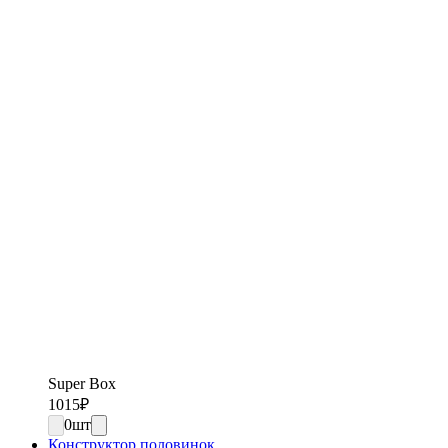
Super Вох
1015
₽
0
шт
Конструктор половинок