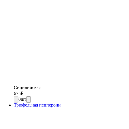
Сицилийская
675
₽
0
шт
Трюфельная пепперони