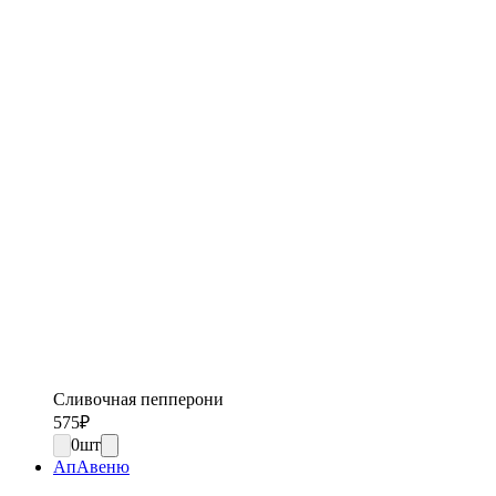
Сливочная пепперони
575
₽
0
шт
АпАвеню