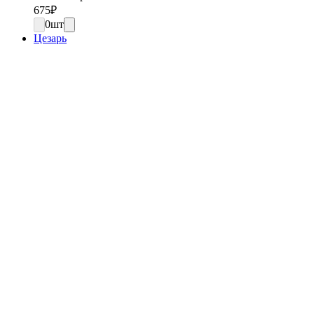
675
₽
0
шт
Цезарь