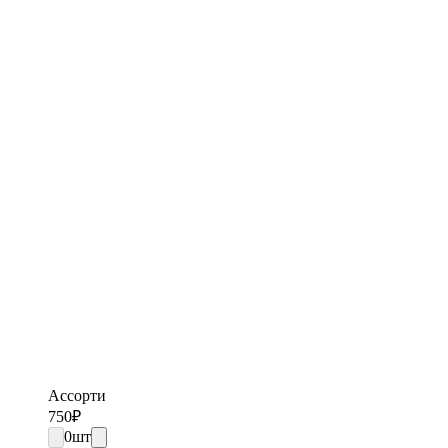
Ассорти
750
₽
0
шт