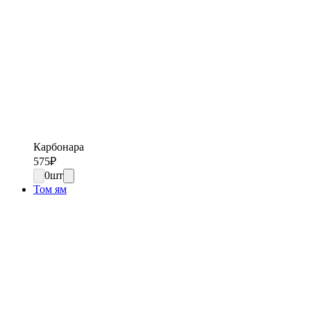
Карбонара
575
₽
0
шт
Том ям