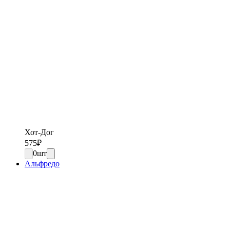
Хот-Дог
575
₽
0
шт
Альфредо