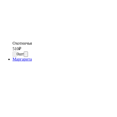
Охотничья
510
₽
0
шт
Маргарита