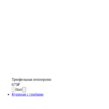
Трюфельная пепперони
675
₽
0
шт
Куриная с грибами