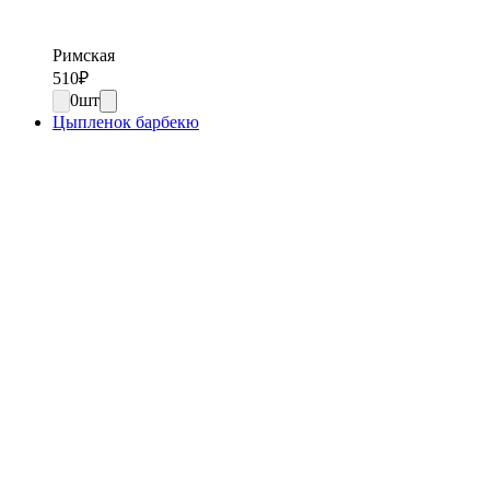
Римская
510
₽
0
шт
Цыпленок барбекю