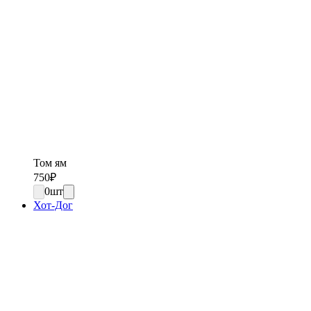
Том ям
750
₽
0
шт
Хот-Дог