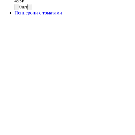
495
₽
0
шт
Пепперони с томатами