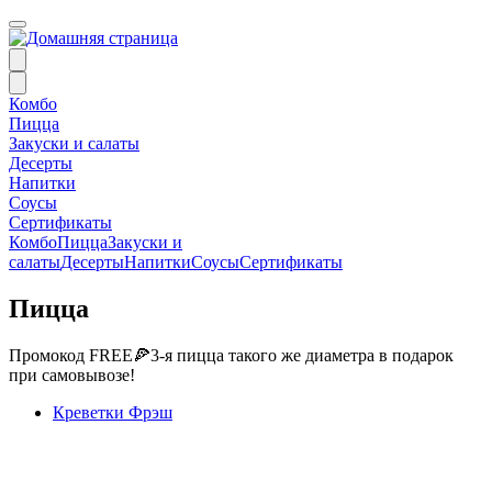
Комбо
Пицца
Закуски и салаты
Десерты
Напитки
Соусы
Сертификаты
Комбо
Пицца
Закуски и
салаты
Десерты
Напитки
Соусы
Сертификаты
Пицца
Промокод FREE🍕3-я пицца такого же диаметра в подарок
при самовывозе!
Креветки Фрэш