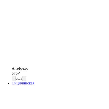
Альфредо
675
₽
0
шт
Сицилийская