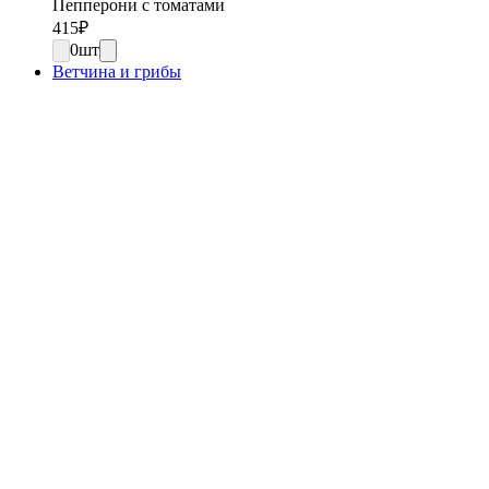
Пепперони с томатами
415
₽
0
шт
Ветчина и грибы