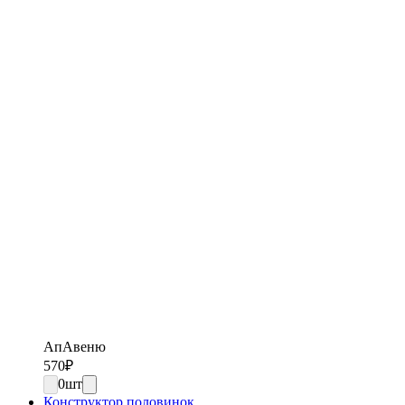
АпАвеню
570
₽
0
шт
Конструктор половинок